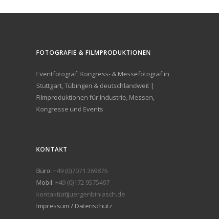
FOTOGRAFIE & FILMPRODUKTIONEN
Eventfotograf, Kongress- & Messefotograf in
Stuttgart, Tübingen & deutschlandweit |
Filmproduktionen für Industrie, Messen,
Kongresse und Events
KONTAKT
Büro:
+49 (0)7071 369876
Mobil:
+49 (0)172 9575497
kontakt(at)juergenbiniasch.de
Impressum / Datenschutz