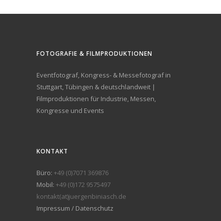
FOTOGRAFIE & FILMPRODUKTIONEN
Eventfotograf, Kongress- & Messefotograf in
Stuttgart, Tübingen & deutschlandweit |
Filmproduktionen für Industrie, Messen,
Kongresse und Events
KONTAKT
Büro:
+49 (0)7071 369876
Mobil:
+49 (0)172 9575497
kontakt(at)juergenbiniasch.de
Impressum / Datenschutz